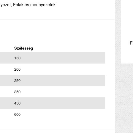
yezet, Falak és mennyezetek
F
Szélesség
150
200
250
350
450
600