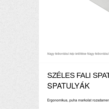
Nagy felbontású kép letöltése Nagy felbontású 
SZÉLES FALI SPA
SPATULYÁK
Ergonomikus, puha markolat rozsdamen