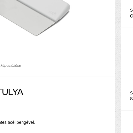
S
O
kép letöltése
TULYA
S
S
tes acél pengével.