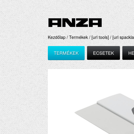
Kezdőlap /
Termékek /
[url tools] /
[url spackla
TERMÉKEK
ECSETEK
H