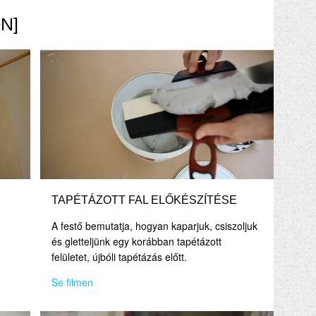
N]
TAPÉTÁZOTT FAL ELŐKÉSZÍTÉSE
A festő bemutatja, hogyan kaparjuk, csiszoljuk
és gletteljünk egy korábban tapétázott
felületet, újbóli tapétázás előtt.
Se filmen