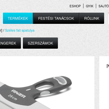
ESHOP
GYIK
SAJTÓ
TERMÉKEK
FESTÉSI TANÁCSOK
RÓLUNK
r] /
Széles fali spatulya
ENGEREK
SZERSZÁMOK
[