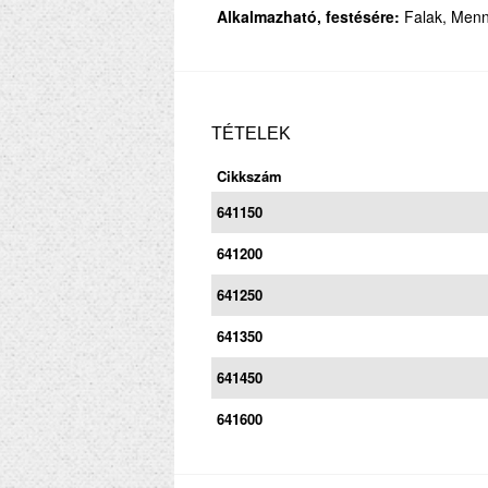
Alkalmazható, festésére:
Falak, Menn
TÉTELEK
Cikkszám
641150
641200
641250
641350
641450
641600