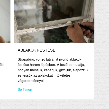
ABLAKOK FESTÉSE
Strapabíró, vonzó látványt nyújtó ablakok
őtt.
festése három lépésben. A festő bemutatja,
hogyan mossuk, kaparjuk, gitteljük, alapozzuk
és fessük az ablakokat – tökéletes
végeredménnyel.
Se filmen